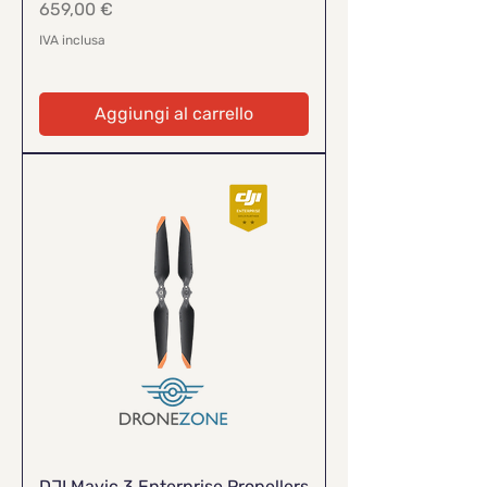
Prezzo
659,00 €
IVA inclusa
Aggiungi al carrello
DJI Mavic 3 Enterprise Propellers