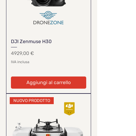
DJI Zenmuse H30
Prezzo
4929,00 €
IVA inclusa
Aggiungi al carrello
NUOVO PRODOTTO