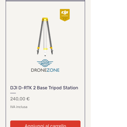
DJI D-RTK 2 Base Tripod Station
Prezzo
240,00 €
IVA inclusa
Aggiungi al carrello