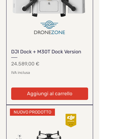
DJI Dock + M30T Dock Version
Prezzo
24.589,00 €
IVA inclusa
Aggiungi al carrello
NUOVO PRODOTTO