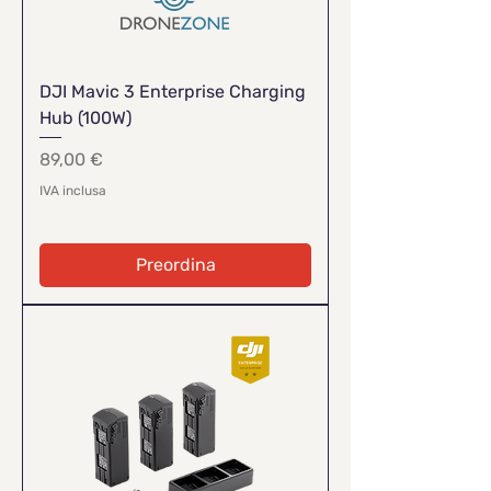
DJI Mavic 3 Enterprise Charging
Hub (100W)
Prezzo
89,00 €
IVA inclusa
Preordina