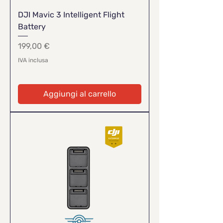
DJI Mavic 3 Intelligent Flight
Battery
Prezzo
199,00 €
IVA inclusa
Aggiungi al carrello