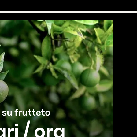
 su frutteto
ari / ora