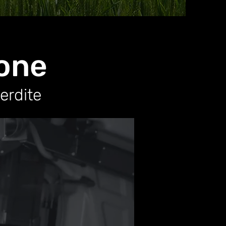
ione
erdite