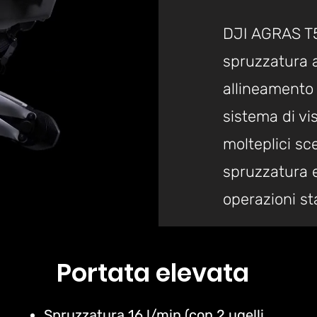
DJI AGRAS T5
spruzzatura a
allineamento 
sistema di vi
molteplici sce
spruzzatura 
operazioni sta
Portata elevata
Spruzzatura 16 l/min (con 2 ugelli