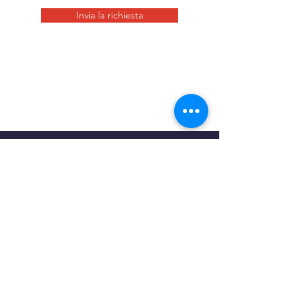
Invia la richiesta
SEDI E CONTATTI
DroneZone Enterprise Solutions
via Interporto Centro Ingrosso 114/2
33170 - Pordenone (PN)
0434 - 16 97 154
P.IVA
01779320934
Campo Volo DroneZone