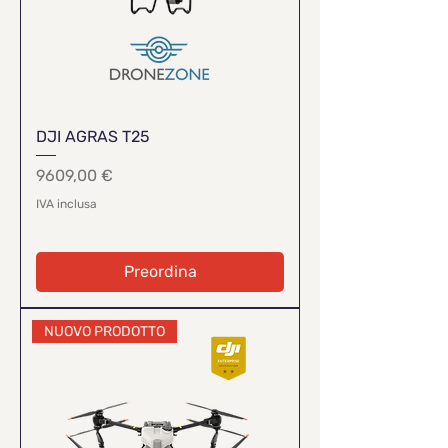
DJI AGRAS T25
Prezzo
9609,00 €
IVA inclusa
Preordina
NUOVO PRODOTTO