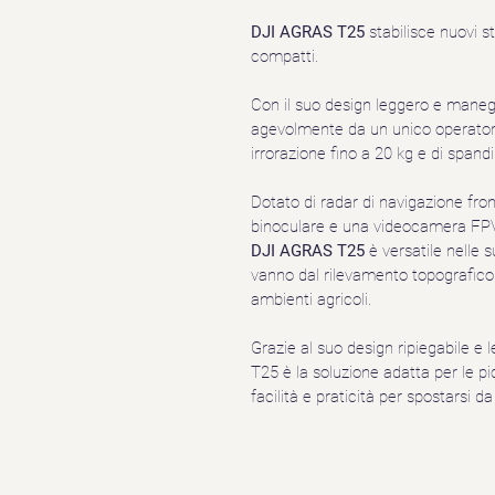
DJI AGRAS T25
 stabilisce nuovi s
compatti.
Con il suo design leggero e maneg
agevolmente da un unico operatore
irrorazione fino a 20 kg e di spand
Dotato di radar di navigazione fron
binoculare e una videocamera FPV a
DJI AGRAS T25
 è versatile nelle
vanno dal rilevamento topografico 
ambienti agricoli.
Grazie al suo design ripiegabile 
T25 è la soluzione adatta per le 
facilità e praticità per spostarsi da 