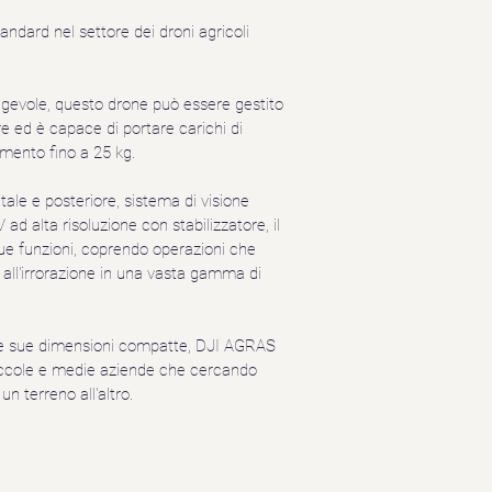
tandard nel settore dei droni agricoli 
gevole, questo drone può essere gestito 
 ed è capace di portare carichi di 
imento fino a 25 kg.
tale e posteriore, sistema di visione 
d alta risoluzione con stabilizzatore, il
 sue funzioni, coprendo operazioni che 
all'irrorazione in una vasta gamma di 
e le sue dimensioni compatte, DJI AGRAS 
piccole e medie aziende che cercando 
un terreno all'altro.