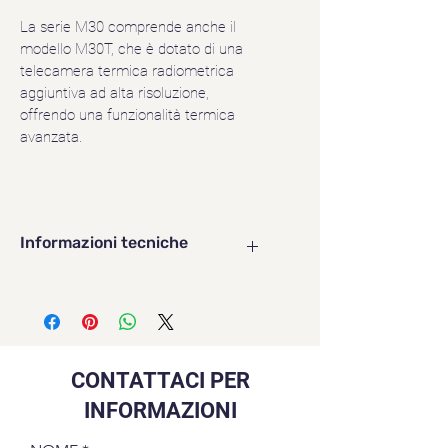
La serie M30 comprende anche il 
modello M30T, che è dotato di una 
telecamera termica radiometrica 
aggiuntiva ad alta risoluzione, 
offrendo una funzionalità termica 
avanzata.
Informazioni tecniche
Protezione di livello IP55 per 
prestazioni affidabili anche in 
ambienti impegnativi e 
condizioni meteorologiche 
umide.
CONTATTACI PER
Ampio intervallo di 
INFORMAZIONI
temperature operative da 
-20°C a 50°C.