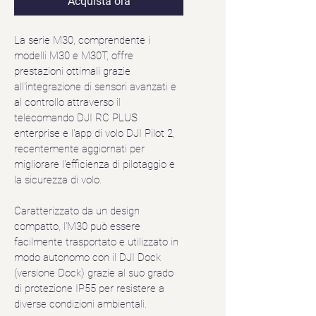
Acquista ora
La serie M30, comprendente i 
modelli M30 e M30T, offre 
prestazioni ottimali grazie 
all'integrazione di sensori avanzati e 
al controllo attraverso il 
telecomando DJI RC PLUS 
enterprise e l'app di volo DJI Pilot 2, 
recentemente aggiornati per 
migliorare l'efficienza di pilotaggio e 
la sicurezza di volo.
Caratterizzato da un design 
compatto, l'M30 può essere 
facilmente trasportato e utilizzato in 
modo autonomo con il DJI Dock 
(versione Dock) grazie al suo grado 
di protezione IP55 per resistere a 
diverse condizioni ambientali.