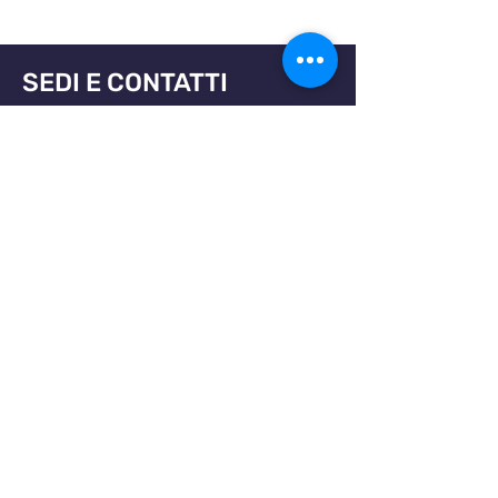
SEDI E CONTATTI
DroneZone Enterprise Solutions
via Interporto Centro Ingrosso 114/2
33170 - Pordenone (PN)
0434 - 16 97 154
P.IVA
01779320934
Campo Volo DroneZone
UAS.RE.036
via Fontane (ex Frascade), 30
33087 - Pasiano di Pordenone (PN)