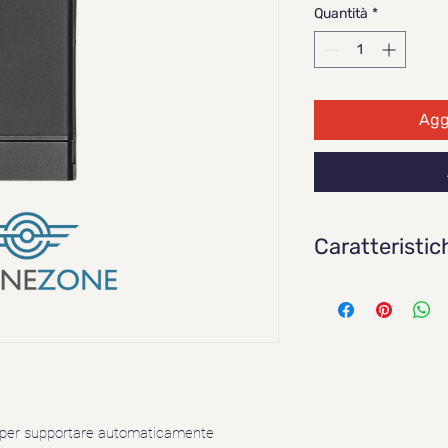
Quantità
*
Aggi
Caratteristic
Capacità: 5
Tensione: 26.
Tipo di batter
Energia: 131,
Peso netto: C
Temperatura 
Temperatura d
a per supportare automaticamente 
Temperatura d