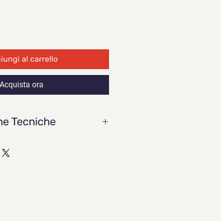
ungi al carrello
Acquista ora
he Tecniche
880 mAh
1 V
ia: LiPo 6S
6 Wh
irca 685 g
di funzionamento: Da -20° a 50° C
i stoccaggio: Da 20° a 30° C
i carica: Da -20° a 40° C (quando 