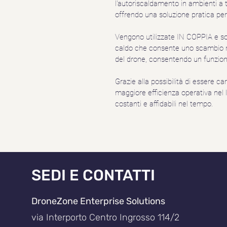
l'autoriscaldamento in ambienti 
offrendo una soluzione pratica per
Vengono utilizzate IN COPPIA e son
caldo che consente uno scambio r
del drone, consentendo un funzio
Grazie alla possibilità di essere ca
maggiore efficienza operativa nel 
costanti e affidabili nel tempo.
SEDI E CONTATTI
DroneZone Enterprise Solutions
via Interporto Centro Ingrosso 114/2