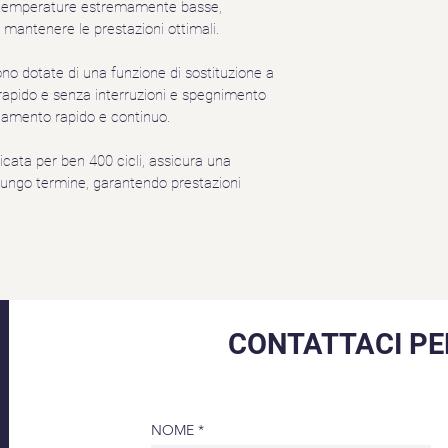
a temperature estremamente basse, 
la temperatura
 mantenere le prestazioni ottimali.
autoriscalda
Sistema chim
o dotate di una funzione di sostituzione a 
apido e senza interruzioni e spegnimento 
namento rapido e continuo.
ricata per ben 400 cicli, assicura una 
lungo termine, garantendo prestazioni 
CONTATTACI PE
NOME