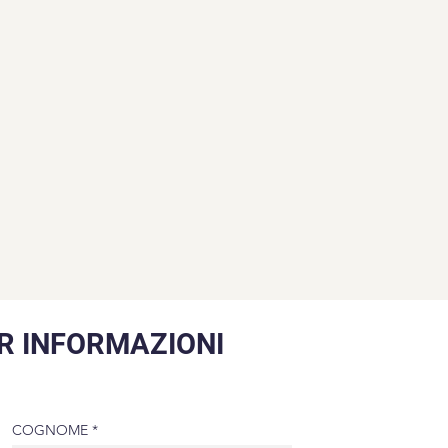
 è inferiore a 10° C, la funzione di 
mento si attiva automaticamente)
ico: LiNiMnCoO2
R INFORMAZIONI
COGNOME