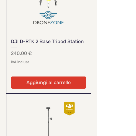
DJI D-RTK 2 Base Tripod Station
Prezzo
240,00 €
IVA inclusa
Aggiungi al carrello