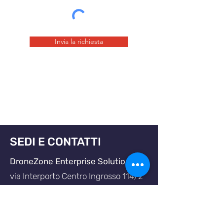
Invia la richiesta
SEDI E CONTATTI
DroneZone Enterprise Solutions
via Interporto Centro Ingrosso 114/2
33170 - Pordenone (PN)
0434 - 16 97 154
P.IVA
01779320934