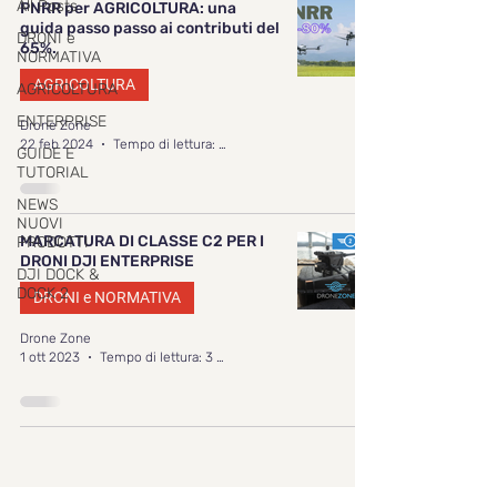
All Posts
PNRR per AGRICOLTURA: una
guida passo passo ai contributi del
DRONI e
65%.
NORMATIVA
AGRICOLTURA
AGRICOLTURA
ENTERPRISE
Drone Zone
22 feb 2024
Tempo di lettura: 6 min
GUIDE E
TUTORIAL
NEWS
NUOVI
MARCATURA DI CLASSE C2 PER I
PRODOTTI
DRONI DJI ENTERPRISE
DJI DOCK &
DOCK 2
DRONI e NORMATIVA
Drone Zone
1 ott 2023
Tempo di lettura: 3 min