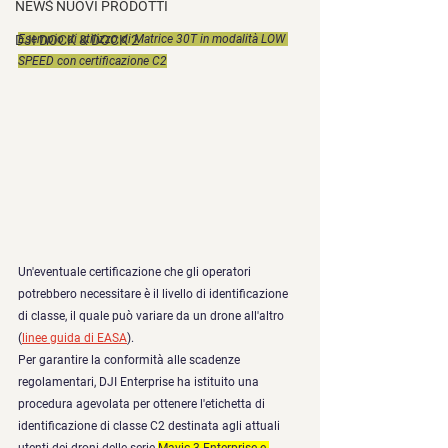
NEWS NUOVI PRODOTTI
DJI DOCK & DOCK 2
Esempio di utilizzo di Matrice 30T in modalità LOW 
SPEED con certificazione C2
Un'eventuale certificazione che gli operatori 
potrebbero necessitare è il livello di identificazione 
di classe, il quale può variare da un drone all'altro 
(
linee guida di EASA
). 
Per garantire la conformità alle scadenze 
regolamentari, DJI Enterprise ha istituito una 
procedura agevolata per ottenere l'etichetta di 
identificazione di classe C2 destinata agli attuali 