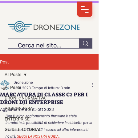
Post
All Posts
Drone Zone
All Posts
1 ott 2023
Tempo di lettura: 3 min
MARCATURA DI CLASSE C2 PER I
DRONI e NORMATIVA
DRONI DJI ENTERPRISE
AGRICOLTURA
Aggiornamento:
25 ott 2023
Con l'ultimo aggiornamento firmware è stata 
ENTERPRISE
introdotta la possibilità di richiedere le etichette per la 
GUIDE E TUTORIAL
marcatura di Classe C2 insieme ad altre interessanti 
novità, 
SEGUI LA NOSTRA GUIDA.