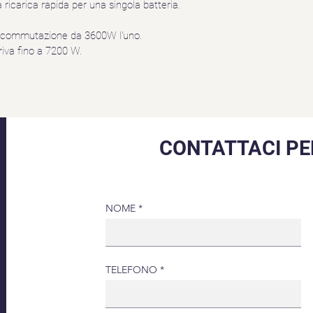
 ricarica rapida per una singola batteria.
a commutazione da 3600W l'uno.
iva fino a 7200 W.
CONTATTACI PE
NOME
TELEFONO