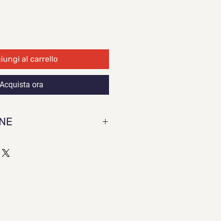
ungi al carrello
Acquista ora
ONE
 STATION
 220V