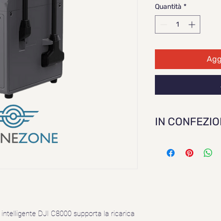
Quantità
*
Aggi
IN CONFEZI
1x CHARGING
2x AC CABLE
a intelligente DJI C8000 supporta la ricarica 