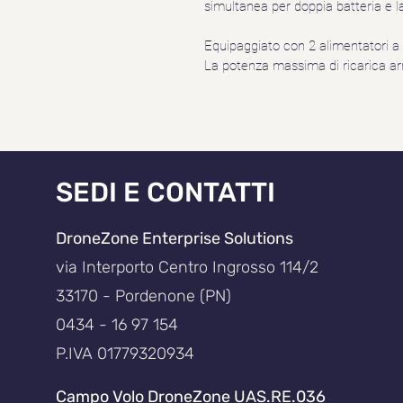
simultanea per doppia batteria e la
Equipaggiato con 2 alimentatori 
La potenza massima di ricarica arr
SEDI E CONTATTI
DroneZone Enterprise Solutions
via Interporto Centro Ingrosso 114/2
33170 - Pordenone (PN)
0434 - 16 97 154
P.IVA 01779320934
Campo Volo DroneZone UAS.RE.036